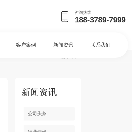
咨询热线
188-3789-7999
客户案例
新闻资讯
联系我们
返回
新闻资讯
公司头条
行业资讯