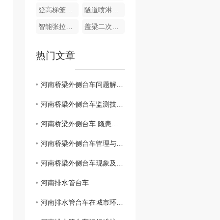
登高梯笼厂家｜桥梁施工梯笼 — 河南矿丰路桥
隧道喷淋养护台车厂家｜混凝土自动喷淋设备 — 河南矿丰路桥
智能张拉设备厂家｜预应力自动张拉仪 — 河南矿丰路桥
盖梁二次张拉台车厂家｜预应力张拉施工设备 — 河南矿丰路桥
热门文章
河南桥梁外侧台车问题解决方案探索
河南桥梁外侧台车监测技术与应用研究
河南桥梁外侧台车 隐患调查报告
河南桥梁外侧台车管理与维护措施探讨
河南桥梁外侧台车现象及影响分析
河南排水管台车
河南排水管台车在城市环境治理中的作用和挑战