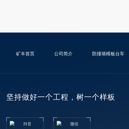
矿丰首页
公司简介
防撞墙模板台车
坚持做好一个工程，树一个样板