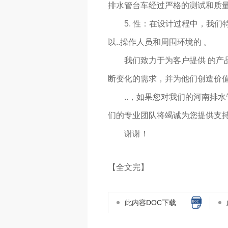
排水管台车经过严格的测试和质量
5. 性：在设计过程中，我
以..操作人员和周围环境的 。
我们致力于为客户提供 的产
断变化的需求，并为他们创造价
..，如果您对我们的河南排
们的专业团队将竭诚为您提供支
谢谢！
【全文完】
此内容DOC下载