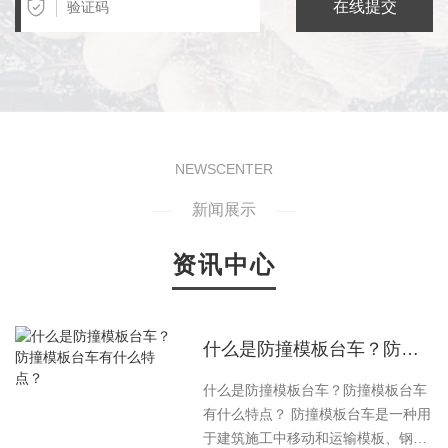
在线提交
NEWSCENTER
新闻展示
资讯中心
么
什么是防撞模板台车？防撞模板台车有什么特点？
一
什么是防撞模板台车？防撞模板台车
人
有什么特点？ 防撞模板台车是一种用
施
于建筑施工中移动和运输模板、钢筋