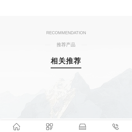
台
等建筑材料的专用设备。它主要由车
工
架、车轮、卸载装置、支撑装置和防
撞保护装置等组成。防撞模板台车的
些
特点在于其具有防撞装置，可以有效
或
地保护建筑施工现场周围的墙体和设
RECOMMENDATION
载
备不受损坏，同时还能保护台车本身
推荐产品
些
的安保和稳定。防撞模板台车
相关推荐