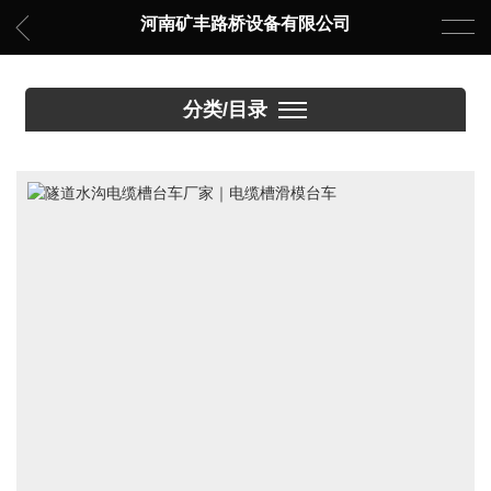
河南矿丰路桥设备有限公司
分类/目录