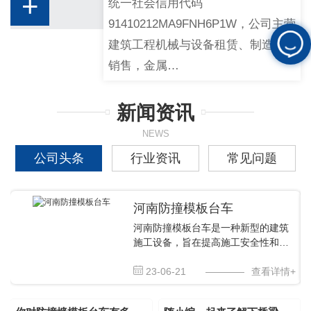
+
统一社会信用代码
91410212MA9FNH6P1W，公司主营
建筑工程机械与设备租赁、制造、
销售，金属…
新闻资讯
NEWS
公司头条
行业资讯
常见问题
河南防撞模板台车
河南防撞模板台车是一种新型的建筑
施工设备，旨在提高施工安全性和效
率。本白皮书将从以下四个方面对该
设备进行介绍。一、技术原理 河南防
23-06-21
————
查看详情+
撞模板台车结合了多项..技术，主要包
括自动化控制技术、机电一体化技