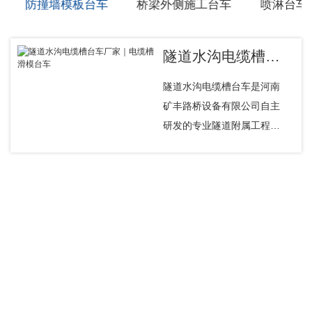
防撞墙模板台车
桥梁外侧施工台车
喷淋台车
隧道水沟电缆槽台车厂家｜电缆槽滑模台车
隧道水沟电缆槽台车是河南
矿丰路桥设备有限公司自主
研发的专业隧道附属工程施
工设备，主要用于高速公
路、铁路隧道的水沟、电缆
槽一次性机械化成型施工。
产品用途：公路隧道水沟浇
筑、铁路隧道电缆槽施工、
隧道排水边沟成型、综合管
廊沟槽浇筑适用工况：高速
公路隧道、铁路隧道、城市
地铁隧道；圆形断面、马蹄