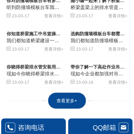
你对防撞墙模板台车有多少了解?跟小编一起来涨涨知识
随小编一起来了解下桥梁盖梁上的排水管是如何安装的
术、智能感知技术等。通过自动化控
听到防撞墙模板台车我们对它是不是比较陌生，它在桥梁，高速公司,铁路施工上会看到它的身影。接下来河南防撞墙模板台车厂家小编就带大家来认识一下它，希望通过本文的阅读对你有所帮助。 防撞墙模板台车是一种集合电动葫芦吊装和侧边作业吊篮平台，用于高速路桥梁防撞墙模板的吊装，运输，安装，拆卸专用施工台车。 防撞墙模板台车组成：
桥梁盖梁上的排水管是如何安装的你知道么？接下来河南排水管施工台车公司小编就为大家做一些介绍，希望通过本文的阅读对你有所帮助。 桥梁排水管安装设备哪家好,当然还是属矿丰路桥设备公司生产的设备适用,它很好的解决了大家对成本控制和提升效率的期望要求。矿丰路桥设备桥梁排水管安装车由行走系统和升降旋转吊篮组成,机构简洁而不失强
制技术，可以实现对设备的..操作和..
控制；机电一体化技术则..了设备的可
23-03-17
查看详情+
23-03-17
查看详情+
靠性和稳定性；智能
你知道桥梁施工中吊篮操作都有哪些事项是需要注意的么？
选购防撞墙模板台车都需留意的事项都有哪些你知道么？
我们都知道桥梁建设一般都是比较危险的，吊蓝在桥梁建设中也是必不可少的。哪么你知道桥梁施工中吊篮操作都有哪些事项是需要注意的么？接下来河南桥梁外侧施工台车公司小编就为大家做一些介绍，希望通过本文的阅读对你有所帮助。 由于桥梁悬空架设较长。切勿在操作时以为自己动作熟练或为赶工期追求速度等问题，启动设备和停止时有一定的惯性
我们都知道防撞墙模板台车作为施工的设备，可以吊装也可以侧边施工。那么选购防撞墙模板台车都需留意的事项都有哪些你知道么？接下来河南防撞墙模板台车厂家小编就为大家分享一些相关知识，希望通过本文的阅读对你有所帮助。 经过中交、中建、中铁单位的多次技术交流会议讨论，以及安监局的安.全施工指示： 1、该类产品属于焊合件结构非
23-03-17
查看详情+
23-03-17
查看详情+
你晓得桥梁排水管安装用的是什么设备施工的么?小编告诉你
带你了解一下高处作业吊篮的安保管理都有哪些
现如今你晓得桥梁排水管安装用的是什么设备施工的么？接下来河南排水管施工台车公司小编就为大家做一些介绍，希望通过本文的阅读对你有所帮助。 以前桥梁排水管安装过去施工人员常常用汽车式桥梁检测车或者桥梁施工吊篮来施工，从消费比和便捷性角度来看，它们都不是理想的选择，现在，桥梁排水管安装专业设备被研制出来了，它的出现使得桥梁
现如今企业都加强对吊篮管理施工 一直以来就是生产管理的大问题,处作业吊篮已成为高处坠落事故的一大危险点。哪么高处作业吊篮的安.全管理都有哪些你知道么？接下来河南桥梁外侧施工台车厂家小编整理了一些相关知识与大家分享，希望通过本文的阅读对你有所帮助。 1、严格验收制度,强化对吊篮作业人员的安.全考核
23-03-17
查看详情+
23-03-16
查看详情+
查看更多+
咨询电话
QQ邮箱