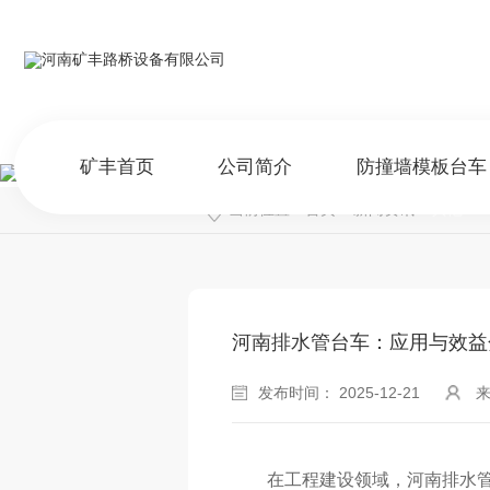
矿丰首页
公司简介
防撞墙模板台车
当前位置：
首页
>
新闻资讯
>
其他
河南排水管台车：应用与效益
发布时间： 2025-12-21
在工程建设领域，河南排水