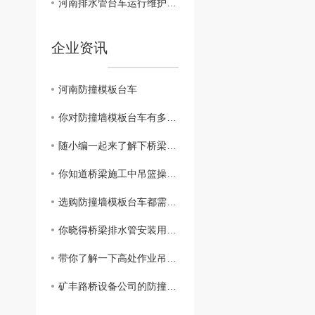
河南排水管台车运行维护关键问题探讨
企业资讯
河南防撞模板台车
你对防撞墙模板台车有多少了解?跟小编一起来涨涨知识
随小编一起来了解下桥梁盖梁上的排水管是如何安装的
你知道桥梁施工中吊篮操作都有哪些事项是需要注意的么？
选购防撞墙模板台车都需留意的事项都有哪些你知道么？
你晓得桥梁排水管安装用的是什么设备施工的么?小编告诉你
带你了解一下高处作业吊篮的安保管理都有哪些
矿丰路桥设备公司的防撞墙模板台车都有哪些特点你知道么?一起来看看