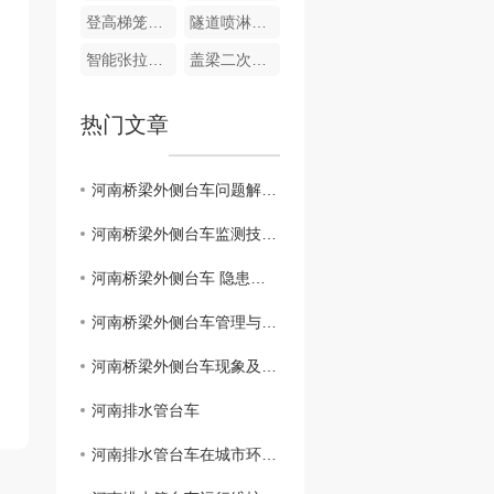
登高梯笼厂家｜桥梁施工梯笼 — 河南矿丰路桥
隧道喷淋养护台车厂家｜混凝土自动喷淋设备 — 河南矿丰路桥
智能张拉设备厂家｜预应力自动张拉仪 — 河南矿丰路桥
盖梁二次张拉台车厂家｜预应力张拉施工设备 — 河南矿丰路桥
热门文章
河南桥梁外侧台车问题解决方案探索
河南桥梁外侧台车监测技术与应用研究
河南桥梁外侧台车 隐患调查报告
河南桥梁外侧台车管理与维护措施探讨
河南桥梁外侧台车现象及影响分析
河南排水管台车
河南排水管台车在城市环境治理中的作用和挑战