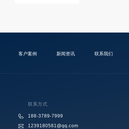
客户案例
新闻资讯
联系我们
联系方式
188-3789-7999
1239180581@qq.com