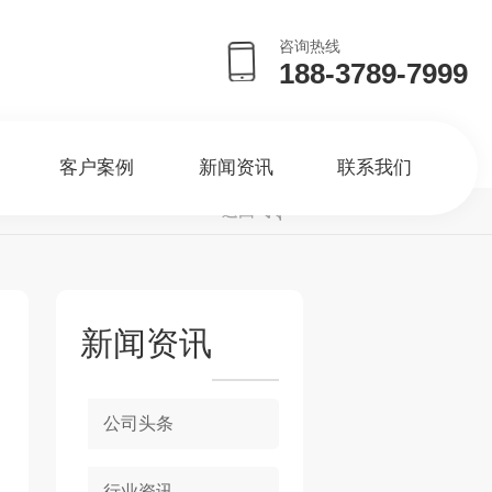
咨询热线
188-3789-7999
客户案例
新闻资讯
联系我们
返回
新闻资讯
公司头条
行业资讯