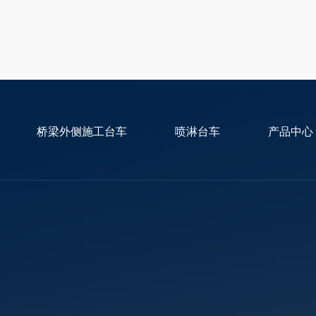
桥梁外侧施工台车
喷淋台车
产品中心