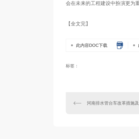
会在未来的工程建设中扮演更为
【全文完】
此内容DOC下载
标签：