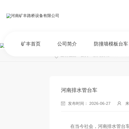
矿丰首页
公司简介
防撞墙模板台车
当前位置：
首页
>
新闻资讯
>
行业资
河南排水管台车
发布时间： 2026-06-27
在当今社会，河南排水管台车