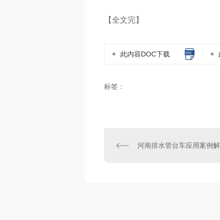
【全文完】
此内容DOC下载
标签：
河南排水管台车应用案例解