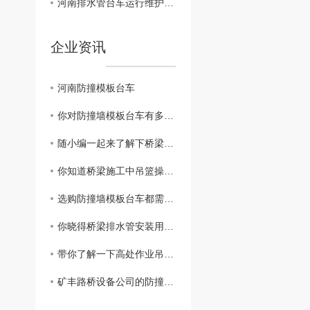
河南排水管台车运行维护关键问题探讨
企业资讯
河南防撞模板台车
你对防撞墙模板台车有多少了解?跟小编一起来涨涨知识
随小编一起来了解下桥梁盖梁上的排水管是如何安装的
你知道桥梁施工中吊篮操作都有哪些事项是需要注意的么？
选购防撞墙模板台车都需留意的事项都有哪些你知道么？
你晓得桥梁排水管安装用的是什么设备施工的么?小编告诉你
带你了解一下高处作业吊篮的安保管理都有哪些
矿丰路桥设备公司的防撞墙模板台车都有哪些特点你知道么?一起来看看