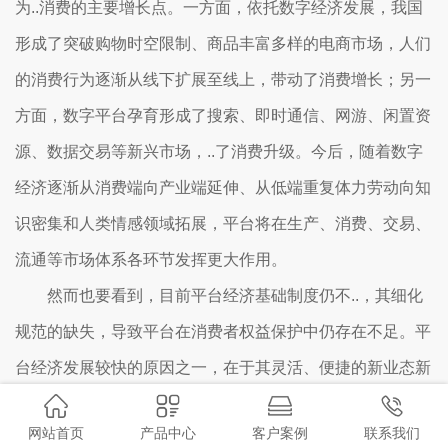
为..消费的主要增长点。一方面，依托数字经济发展，我国
形成了突破购物时空限制、商品丰富多样的电商市场，人们
的消费行为逐渐从线下扩展至线上，带动了消费增长；另一
方面，数字平台孕育形成了搜索、即时通信、网游、闲置资
源、数据交易等新兴市场，..了消费升级。今后，随着数字
经济逐渐从消费端向产业端延伸、从低端重复体力劳动向知
识密集和人类情感领域拓展，平台将在生产、消费、交易、
流通等市场体系各环节发挥更大作用。
然而也要看到，目前平台经济基础制度仍不..，其细化
规范的缺失，导致平台在消费者权益保护中仍存在不足。平
台经济发展较快的原因之一，在于其灵活、便捷的新业态新
模式。它具有较强的创新活力，例如，适应新的市场需求推
网站首页
产品中心
客户案例
联系我们
出的网约车、直播带货等新业态，有力拉动了全民消费。然