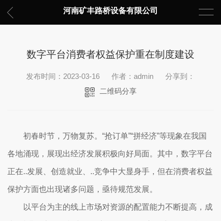
河南矿丰路桥设备有限公司
数字平台消费者权益保护重在制度建设
发布时间：2023-03-16
作者：admin
分享到：
二维码分享
初春时节，万物复苏。“抢订单”“拼经济”等现象在我国
各地涌现，展现出经济发展积极向好局面。其中，数字平台
正在..发展、创造就业、..竞争中大显身手，但在消费者权益
保护方面也出现诸多问题，亟待规范发展。
以平台为主的线上市场对资源的配置能力不断提高，成